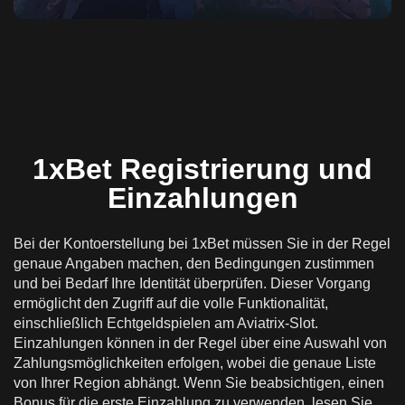
1xBet Registrierung und
Einzahlungen
Bei der Kontoerstellung bei 1xBet müssen Sie in der Regel
genaue Angaben machen, den Bedingungen zustimmen
und bei Bedarf Ihre Identität überprüfen. Dieser Vorgang
ermöglicht den Zugriff auf die volle Funktionalität,
einschließlich Echtgeldspielen am Aviatrix-Slot.
Einzahlungen können in der Regel über eine Auswahl von
Zahlungsmöglichkeiten erfolgen, wobei die genaue Liste
von Ihrer Region abhängt. Wenn Sie beabsichtigen, einen
Bonus für die erste Einzahlung zu verwenden, lesen Sie