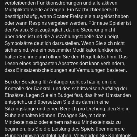
verbleibenden Funktionsdrehungen und alle aktiven
Multiplikatorwerte anzeigen. Ein Nachrichtenbereich
bestätigt häufig, wann Scatter Freispiele ausgelöst haben
oder wann Respins vergeben werden. Für neue Spieler ist
der Aviatrix Slot zugänglich, da die Steuerung nicht
überladen ist und die Auszahlungstabelle dazu neigt,
Symbolsätze deutlich darzustellen. Wenn Sie sich nicht
sicher sind, wie ein bestimmter Modifikator funktioniert,
halten Sie inne und öffnen Sie den Regelbildschirm. Das
Lesen eines prägnanten Absatzes dort kann verhindern,
dass Einsatzentscheidungen auf Vermutungen basieren.
Bei der Beratung für Anfänger geht es häufig um die
Kontrolle der Bankroll und den schrittweisen Aufstieg der
Einsätze. Legen Sie ein Budget fest, das Ihren Umständen
entspricht, und übersetzen Sie dies dann in eine
Sitzungslänge und einen Bereich pro Drehung, den Sie in
Ruhe einhalten können. Erwägen Sie, mit dem
Mindesteinsatz oder einem nahezu Mindesteinsatz zu
beginnen, bis Sie die Leistung des Spiels über mehrere
Runden hinweg verfolgt haben. Verwenden Sie Kontotools