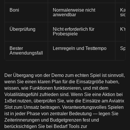
Boni
Normalerweise nicht
Kann
anwendbar
sich
Überprüfung
Nicht erforderlich für
KYC-
Probespiele
Bester
Lernregeln und Testtempo
Spie
Anwendungsfall
Der Übergang von der Demo zum echten Spiel ist sinnvoll,
wenn Sie einen klaren Plan für die Einsatzgröße haben,
wissen, wie Funktionen funktionieren, und mit dem
Volatilitätsgefühl zufrieden sind. Wenn Sie eine Aktion bei
1xBet nutzen, überprüfen Sie, wie die Einsätze am Aviatrix
Slot zum Umsatz beitragen. Verantwortungsvolles Spielen
ist in jeder Phase von zentraler Bedeutung — legen Sie
Zeiterinnerungen und Budgetgrenzen fest und
berücksichtigen Sie bei Bedarf Tools zur