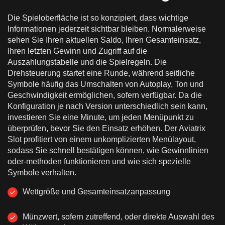
Die Spieloberfläche ist so konzipiert, dass wichtige
Informationen jederzeit sichtbar bleiben. Normalerweise
sehen Sie Ihren aktuellen Saldo, Ihren Gesamteinsatz,
Ihren letzten Gewinn und Zugriff auf die
Auszahlungstabelle und die Spielregeln. Die
Drehsteuerung startet eine Runde, während seitliche
Symbole häufig das Umschalten von Autoplay, Ton und
Geschwindigkeit ermöglichen, sofern verfügbar. Da die
Konfiguration je nach Version unterschiedlich sein kann,
investieren Sie eine Minute, um jeden Menüpunkt zu
überprüfen, bevor Sie den Einsatz erhöhen. Der Aviatrix
Slot profitiert von einem unkomplizierten Menülayout,
sodass Sie schnell bestätigen können, wie Gewinnlinien
oder-methoden funktionieren und wie sich spezielle
Symbole verhalten.
Wettgröße und Gesamteinsatzanpassung
Münzwert, sofern zutreffend, oder direkte Auswahl des