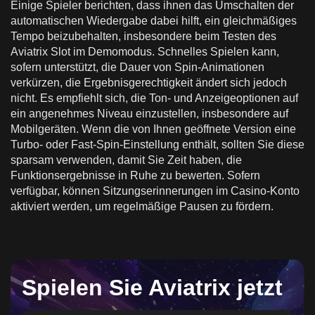
Einige Spieler berichten, dass ihnen das Umschalten der
automatischen Wiedergabe dabei hilft, ein gleichmäßiges
Tempo beizubehalten, insbesondere beim Testen des
Aviatrix Slot im Demomodus. Schnelles Spielen kann,
sofern unterstützt, die Dauer von Spin-Animationen
verkürzen, die Ergebnisgerechtigkeit ändert sich jedoch
nicht. Es empfiehlt sich, die Ton- und Anzeigeoptionen auf
ein angenehmes Niveau einzustellen, insbesondere auf
Mobilgeräten. Wenn die von Ihnen geöffnete Version eine
Turbo- oder Fast-Spin-Einstellung enthält, sollten Sie diese
sparsam verwenden, damit Sie Zeit haben, die
Funktionsergebnisse in Ruhe zu bewerten. Sofern
verfügbar, können Sitzungserinnerungen im Casino-Konto
aktiviert werden, um regelmäßige Pausen zu fördern.
Spielen Sie Aviatrix jetzt