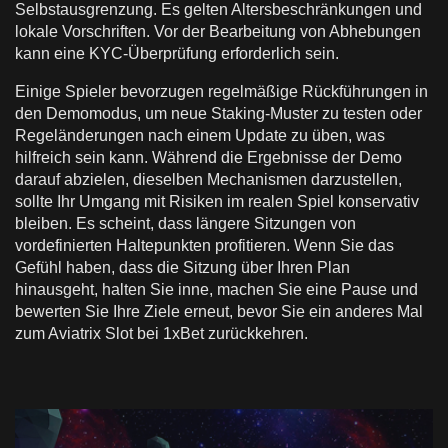
Selbstausgrenzung. Es gelten Altersbeschränkungen und
lokale Vorschriften. Vor der Bearbeitung von Abhebungen
kann eine KYC-Überprüfung erforderlich sein.
Einige Spieler bevorzugen regelmäßige Rückführungen in
den Demomodus, um neue Staking-Muster zu testen oder
Regeländerungen nach einem Update zu üben, was
hilfreich sein kann. Während die Ergebnisse der Demo
darauf abzielen, dieselben Mechanismen darzustellen,
sollte Ihr Umgang mit Risiken im realen Spiel konservativ
bleiben. Es scheint, dass längere Sitzungen von
vordefinierten Haltepunkten profitieren. Wenn Sie das
Gefühl haben, dass die Sitzung über Ihren Plan
hinausgeht, halten Sie inne, machen Sie eine Pause und
bewerten Sie Ihre Ziele erneut, bevor Sie ein anderes Mal
zum Aviatrix Slot bei 1xBet zurückkehren.