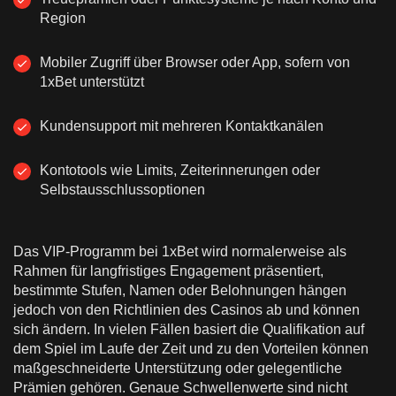
Region
Mobiler Zugriff über Browser oder App, sofern von
1xBet unterstützt
Kundensupport mit mehreren Kontaktkanälen
Kontotools wie Limits, Zeiterinnerungen oder
Selbstausschlussoptionen
Das VIP-Programm bei 1xBet wird normalerweise als
Rahmen für langfristiges Engagement präsentiert,
bestimmte Stufen, Namen oder Belohnungen hängen
jedoch von den Richtlinien des Casinos ab und können
sich ändern. In vielen Fällen basiert die Qualifikation auf
dem Spiel im Laufe der Zeit und zu den Vorteilen können
maßgeschneiderte Unterstützung oder gelegentliche
Prämien gehören. Genaue Schwellenwerte sind nicht