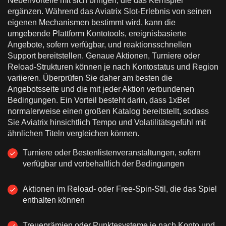
Nebenvorteile mit sich bringen, die das Kernspiel
ergänzen. Während das Aviatrix Slot-Erlebnis von seinen
eigenen Mechanismen bestimmt wird, kann die
umgebende Plattform Kontotools, ereignisbasierte
Angebote, sofern verfügbar, und reaktionsschnellen
Support bereitstellen. Genaue Aktionen, Turniere oder
Reload-Strukturen können je nach Kontostatus und Region
variieren. Überprüfen Sie daher am besten die
Angebotsseite und die mit jeder Aktion verbundenen
Bedingungen. Ein Vorteil besteht darin, dass 1xBet
normalerweise einen großen Katalog bereitstellt, sodass
Sie Aviatrix hinsichtlich Tempo und Volatilitätsgefühl mit
ähnlichen Titeln vergleichen können.
Turniere oder Bestenlistenveranstaltungen, sofern
verfügbar und vorbehaltlich der Bedingungen
Aktionen im Reload- oder Free-Spin-Stil, die das Spiel
enthalten können
Treueprämien oder Punktesysteme je nach Konto und