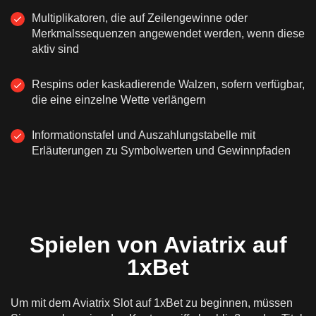
Multiplikatoren, die auf Zeilengewinne oder
Merkmalssequenzen angewendet werden, wenn diese
aktiv sind
Respins oder kaskadierende Walzen, sofern verfügbar,
die eine einzelne Wette verlängern
Informationstafel und Auszahlungstabelle mit
Erläuterungen zu Symbolwerten und Gewinnpfaden
Spielen von Aviatrix auf
1xBet
Um mit dem Aviatrix Slot auf 1xBet zu beginnen, müssen