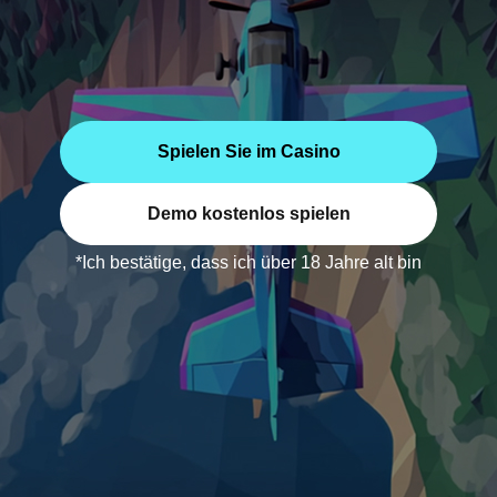
Spielen Sie im Casino
Demo kostenlos spielen
*Ich bestätige, dass ich über 18 Jahre alt bin