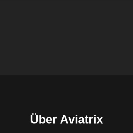
l
 Österreich
Über Aviatrix