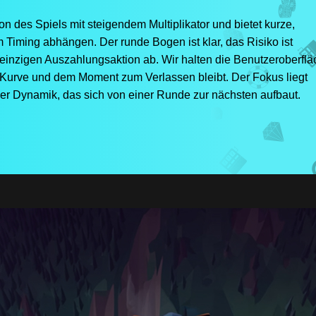
tion des Spiels mit steigendem Multiplikator und bietet kurze,
 Timing abhängen. Der runde Bogen ist klar, das Risiko ist
 einzigen Auszahlungsaktion ab. Wir halten die Benutzeroberfl
 Kurve und dem Moment zum Verlassen bleibt. Der Fokus liegt
er Dynamik, das sich von einer Runde zur nächsten aufbaut.