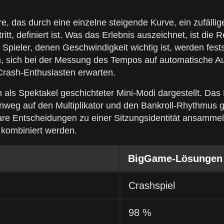
, das durch eine einzelne steigende Kurve, ein zufälli
itt, definiert ist. Was das Erlebnis auszeichnet, ist die
. Spieler, denen Geschwindigkeit wichtig ist, werden fests
, sich bei der Messung des Tempos auf automatische Aus
e Crash-Enthusiasten erwarten.
 als Spektakel geschichteter Mini-Modi dargestellt. Das 
eg auf den Multiplikator und den Bankroll-Rhythmus ger
lare Entscheidungen zu einer Sitzungsidentität ansammeln
kombiniert werden.
BigGame-Lösungen
Crashspiel
98 %