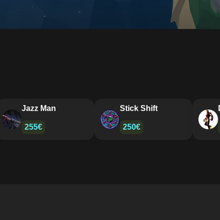
Raino
Jazz Man
416€
255€