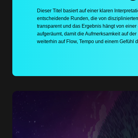
Dieser Titel basiert auf einer klaren Interpreta
entscheidende Runden, die von diszipliniertem
transparent und das Ergebnis hängt von einer
aufgeräumt, damit die Aufmerksamkeit auf der
weiterhin auf Flow, Tempo und einem Gefühl d