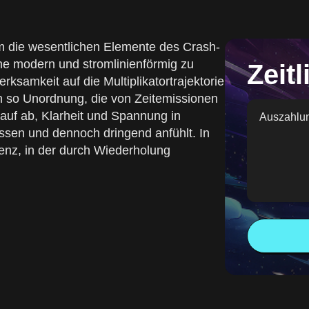
um die wesentlichen Elemente des Crash-
he modern und stromlinienförmig zu
Zeit
rksamkeit auf die Multiplikatortrajektorie
 so Unordnung, die von Zeitemissionen
auf ab, Klarheit und Spannung in
Auszahlung
ssen und dennoch dringend anfühlt. In
enz, in der durch Wiederholung