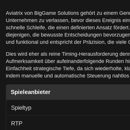
Aviatrix von BigGame Solutions gehört zu einem Genre
Unternehmen zu verlassen, bevor dieses Ereignis eintr
schnelle Schleife, die einen definierten Ansatz fördert
diejenigen, die bewusste Entscheidungen bevorzugen
und funktional und entspricht der Präzision, die viel
Dies wird eher als reine Timing-Herausforderung denn
Aufmerksamkeit über aufeinanderfolgende Runden hinw
Einfachheit strategische Tiefe, da sich wiederholte, k
indem manuelle und automatische Steuerung nahtlos 
Spieleanbieter
Spieltyp
RTP