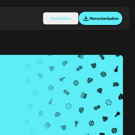
Anmelden
Herunterladen