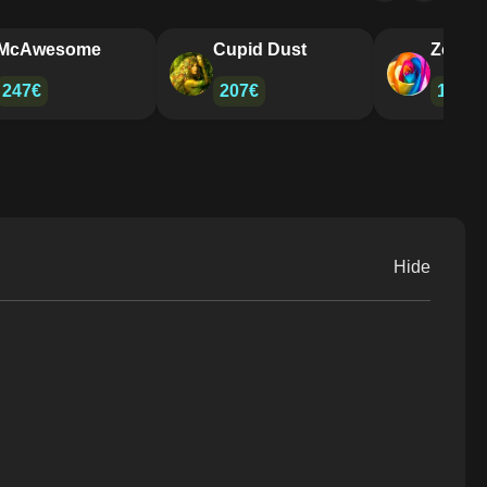
Calypso
McAwesome
Cupid 
35€
247€
207€
Hide