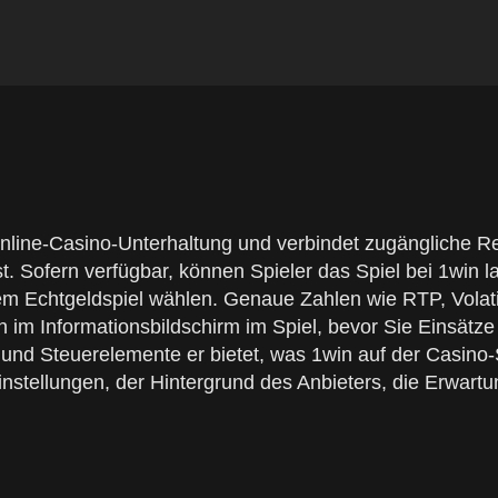
 Online-Casino-Unterhaltung und verbindet zugängliche R
ist. Sofern verfügbar, können Spieler das Spiel bei 1win
 Echtgeldspiel wählen. Genaue Zahlen wie RTP, Volati
 im Informationsbildschirm im Spiel, bevor Sie Einsätze t
en und Steuerelemente er bietet, was 1win auf der Casi
instellungen, der Hintergrund des Anbieters, die Erwa