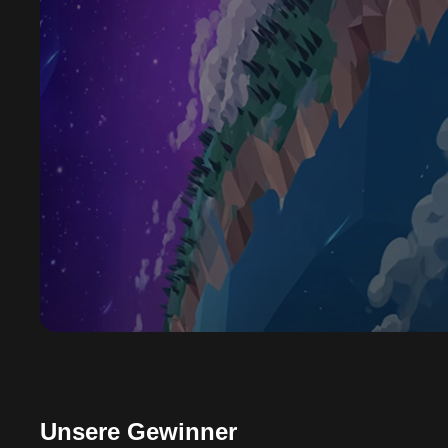
Unsere Gewinner