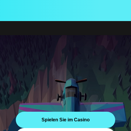
Spielen Sie im Casino