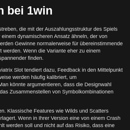
n bei 1win
streben, die mit der Auszahlungsstruktur des Spiels
r einem dynamischeren Ansatz ähneln, der von
, werden Gewinne normalerweise für übereinstimmende
ft werden. Wenn die Variante eher zu einem
 spannender finden.
atrix Slot tendiert dazu, Feedback in den Mittelpunkt
eise werden häufig kalibriert, um
. Man könnte argumentieren, dass die Designwahl
 es das Zusammenstellen von Symbolkombinationen
en. Klassische Features wie Wilds und Scatters
rlagert. Wenn in Ihrer Version eine von einem Crash
t werden soll und nicht auf das Risiko, dass eine