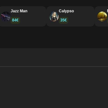
Drop Stone
Jazz Man
175€
84€