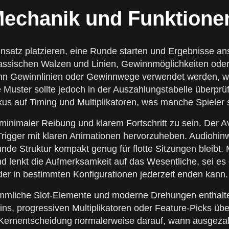
Mechanik und Funktione
Einsatz platzieren, eine Runde starten und Ergebnisse an
assischen Walzen und Linien, Gewinnmöglichkeiten ode
t. Wenn Gewinnlinien oder Gewinnwege verwendet werden
Muster sollte jedoch in der Auszahlungstabelle überprü
 Fokus auf Timing und Multiplikatoren, was manche Spieler
inimaler Reibung und klarem Fortschritt zu sein. Der Avi
Trigger mit klaren Animationen hervorzuheben. Audiohinw
nde Struktur kompakt genug für flotte Sitzungen bleibt
 und lenkt die Aufmerksamkeit auf das Wesentliche, sei
 der in bestimmten Konfigurationen jederzeit enden kann.
rkömmliche Slot-Elemente und moderne Drehungen enthalt
ns, progressiven Multiplikatoren oder Feature-Picks übe
ie Kernentscheidung normalerweise darauf, wann ausgezahl