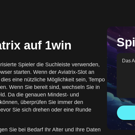
Spi
trix auf 1win
Das An
risierte Spieler die Suchleiste verwenden,
owser starten. Wenn der Aviatrix-Slot an
dies eine nützliche Möglichkeit sein, Tempo
en. Wenn Sie bereit sind, wechseln Sie in
ld. Da die genauen Mindest- und
 können, überprüfen Sie immer den
bevor Sie sich drehen oder eine Runde
gen Sie bei Bedarf Ihr Alter und Ihre Daten