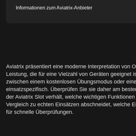
Informationen zum Aviatrix-Anbieter
1win Registrierung und Einzahlungen
Gewinnkombinationen und Auszahlungen
Aviatrix auf dem Handy spielen
Aviatrix präsentiert eine moderne Interpretation von
Leistung, die für eine Vielzahl von Geräten geeignet 
zwischen einem kostenlosen Übungsmodus oder einem
einsatzspezifisch. Überprüfen Sie sie daher am besten
der Aviatrix Slot verhält, welche wichtigen Funktion
Vergleich zu echten Einsätzen abschneidet, welche E
für schnelle Überprüfungen.